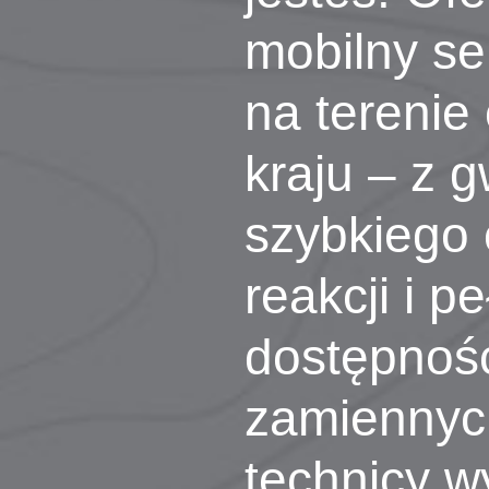
mobilny se
na terenie
kraju – z 
szybkiego
reakcji i pe
dostępnośc
zamiennyc
technicy w