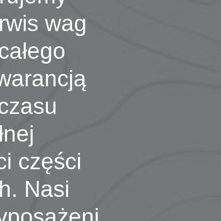
rwis wag
 całego
gwarancją
 czasu
łnej
i części
h. Nasi
yposażeni