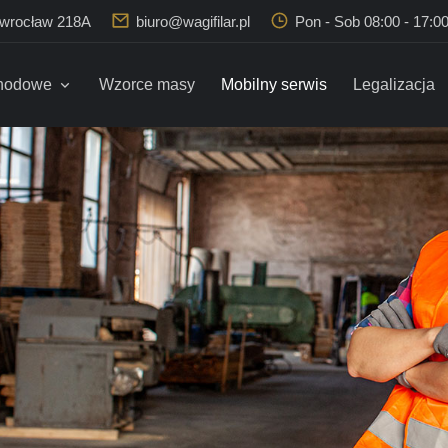
owrocław 218A
biuro@wagifilar.pl
Pon - Sob 08:00 - 17:0
hodowe
Wzorce masy
Mobilny serwis
Legalizacja