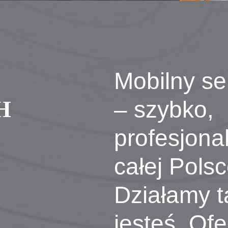
Mobilny se
H
– szybko,
profesjona
całej Pols
Działamy t
jesteś. Of