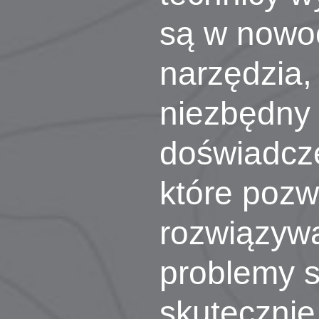
są w nowo
narzędzia,
niezbędny 
doświadcz
które pozw
rozwiązyw
problemy s
skutecznie