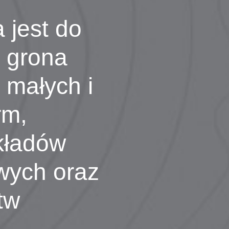
 jest do
 grona
 małych i
rm,
kładów
wych oraz
tw