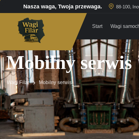
Nasza waga, Twoja przewaga.
88-100, In
Start
Wagi samoc
Mobilny serwis
Wagi Filar
Mobilny serwis