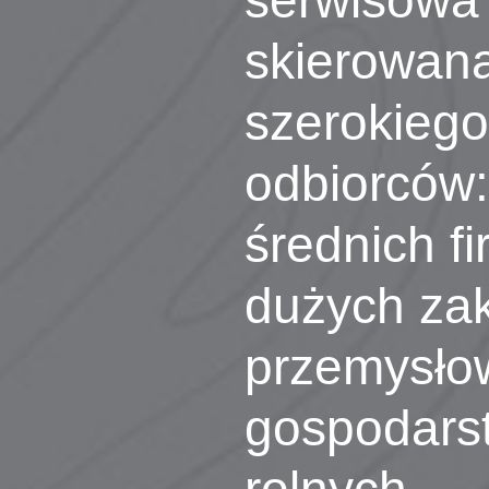
serwisowa
skierowana
szerokiego
odbiorców:
średnich fi
dużych za
przemysło
gospodars