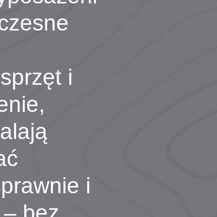
czesne
sprzęt i
enie,
alają
ać
prawnie i
 – bez