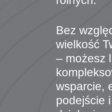
rolnych.
Bez wzglę
wielkość T
– możesz l
kompleks
wsparcie, 
podejście i