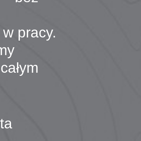
 w pracy.
my
 całym
ta