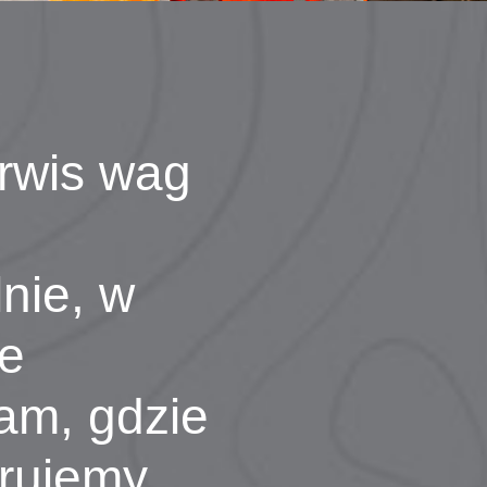
rwis wag
lnie, w
ce
am, gdzie
erujemy