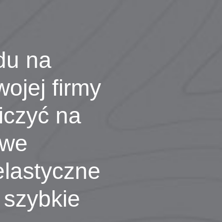
du na
wojej firmy
iczyć na
owe
elastyczne
 szybkie